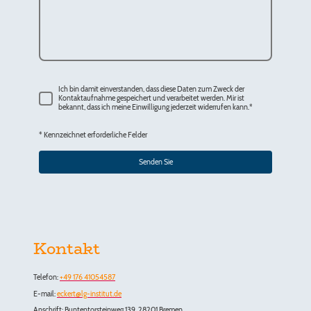
Ich bin damit einverstanden, dass diese Daten zum Zweck der
Kontaktaufnahme gespeichert und verarbeitet werden. Mir ist
bekannt, dass ich meine Einwilligung jederzeit widerrufen kann.
*
* Kennzeichnet erforderliche Felder
Senden Sie
Kontakt
Telefon:
+49 176 41054587
E-mail:
eckert@lg-institut.de
Anschrift: Buntentorsteinweg 139, 28201 Bremen