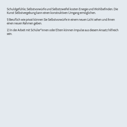
Schuldgefühle, Selbstvorwürfe und Selbstzweifel kosten Energie und Wohlbefinden. Die
Kunst Selbstvergebung kann einen konstruktiven Umgang ermöglichen.
1) Beruflich wie privat können Sie Selbstvorwürfe in einem neuen Licht sehen und ihnen
einen neuen Rahmen geben.
2) In der Arbeit mit Schüler*innen oder Eltern können Impulse aus diesem Ansatz hilfreich
sein.