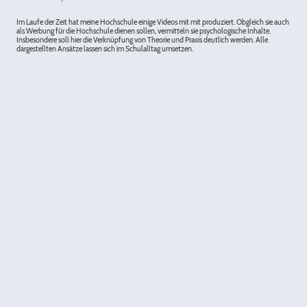
Im Laufe der Zeit hat meine Hochschule einige Videos mit mit produziert. Obgleich sie auch
als Werbung für die Hochschule dienen sollen, vermitteln sie psychologische Inhalte.
Insbesondere soll hier die Verknüpfung von Theorie und Praxis deutlich werden. Alle
dargestellten Ansätze lassen sich im Schulalltag umsetzen.