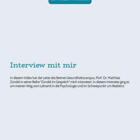
Interview mit mir
In diesem Video hat der Leiter des Bremer Gesundheitscampus, Prof. Dr. Matthias
Zündel in seiner Reihe "Zündel im Gespräch" mich interviewt. In diesem Interview ging es
um meinen Weg vom Lehramt in die Psychologie und im Schwerpunkt um Resilienz.