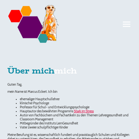
Über mich
mich
Guten Tag,
mein Name ist Marcus Eckert. Ich bin
ehemaliger Hauptschullehrer
klinischer Psychologe
Professor für Schul- und Entwicklungspsychologie
Hauptautor des bewährten Programms
Stark im Stress
Autor von Fachbüchern und Fachartikeln zu den Themen Lehrergesundheit und
Classroom Management
Mitbegründer des Instituts LernGesundheit
Vater zweier schulpflichtiger Kinder
Meine Berufung ist es, wissenschaftlich fundiert und praxistauglich Schulen und Kollegien
dabei zu unterstützen, die Gesundheit zu erhalten, das Miteinander zu stärken und