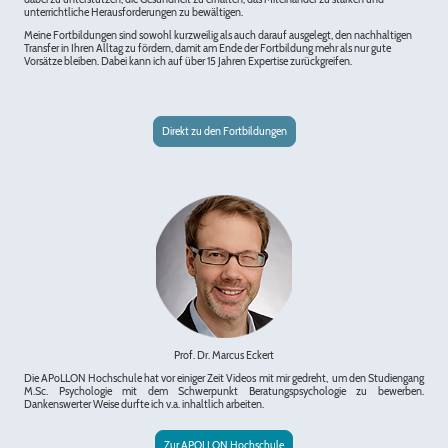
unterrichtliche Herausforderungen zu bewältigen.
Meine Fortbildungen sind sowohl kurzweilig als auch darauf ausgelegt, den nachhaltigen
Transfer in Ihren Alltag zu fördern, damit am Ende der Fortbildung mehr als nur gute
Vorsätze bleiben. Dabei kann ich auf über 15 Jahren Expertise zurückgreifen.
Direkt zu den Fortbildungen
Prof. Dr. Marcus Eckert
Die APoLLON Hochschule hat vor einiger Zeit Videos mit mir gedreht, um den Studiengang
M.Sc. Psychologie mit dem Schwerpunkt Beratungspsychologie zu bewerben.
Dankenswerter Weise durfte ich v.a. inhaltlich arbeiten.
Zur APOLLON Hochschule