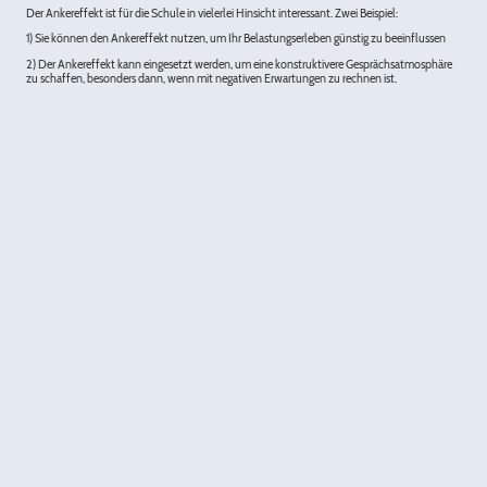
Der Ankereffekt ist für die Schule in vielerlei Hinsicht interessant. Zwei Beispiel:
1) Sie können den Ankereffekt nutzen, um Ihr Belastungserleben günstig zu beeinflussen
2) Der Ankereffekt kann eingesetzt werden, um eine konstruktivere Gesprächsatmosphäre
zu schaffen, besonders dann, wenn mit negativen Erwartungen zu rechnen ist.