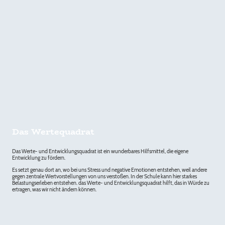
Das Wertequadrat
Das Werte- und Entwicklungsquadrat ist ein wunderbares Hilfsmittel, die eigene
Entwicklung zu fördern.
Es setzt genau dort an, wo bei uns Stress und negative Emotionen entstehen, weil andere
gegen zentrale Wertvorstellungen von uns verstoßen. In der Schule kann hier starkes
Belastungserleben entstehen. das Werte- und Entwicklungsquadrat hilft, das in Würde zu
ertragen, was wir nicht ändern können.