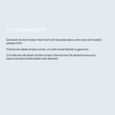
Der Ankereffekt
Die Arbeit mit dem Inneren Team lohnt sich besonders dann, wenn man sich innerlich
zerrissen fühlt.
1) Sie können diesen Ansatz nutzen, um mehr innere Klarheit zu gewinnen
2) Im Rahmen der Arbeit mit dem inneren Team können Sie darüber hinaus auch
ressourcenvolle Anteile stärken oder aktivieren