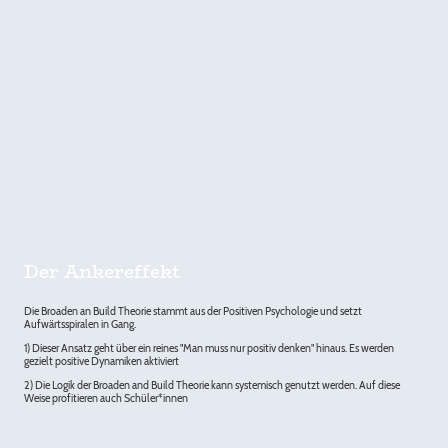
Der Ankereffekt
Die Broaden an Build Theorie stammt aus der Positiven Psychologie und setzt
Aufwärtsspiralen in Gang.
1) Dieser Ansatz geht über ein reines "Man muss nur positiv denken" hinaus. Es werden
gezielt positive Dynamiken aktiviert
2) Die Logik der Broaden and Build Theorie kann systemisch genutzt werden. Auf diese
Weise profitieren auch Schüler*innen