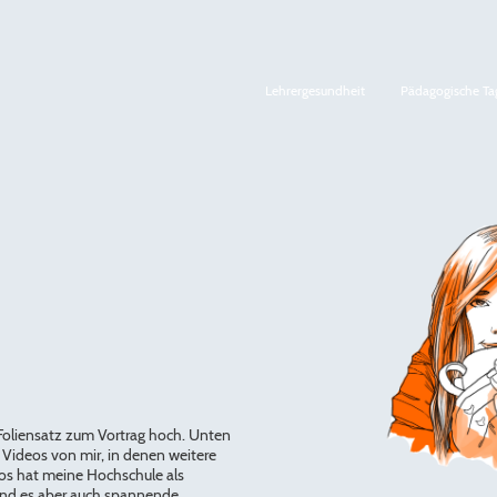
Lehrergesundheit
Pädagogische Ta
 Foliensatz zum Vortrag hoch. Unten
e Videos von mir, in denen weitere
eos hat meine Hochschule als
ind es aber auch spannende