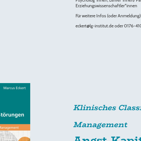
Psycholog*innen, Lehrer*innen/ P
Erziehungswissenschaftler*innen
Für weitere Infos (oder Anmeldung)
eckert@lg-institut.de oder 0176-
41
Klinisches Clas
Management
Angst-Kapi