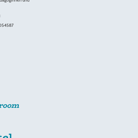
ädagoginnen und
:
054587
sroom
tel