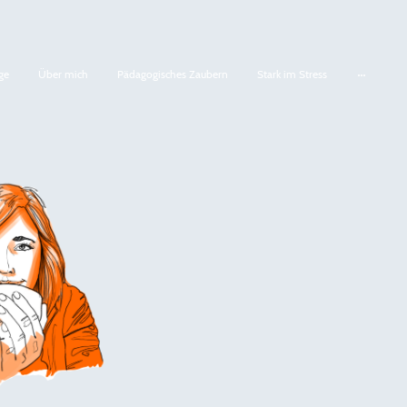
ge
Über mich
Pädagogisches Zaubern
Stark im Stress